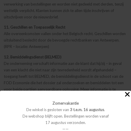
verwerking van bestellingen en worden niet gedeeld met derden, tenzij
wettelijk verplicht. Klanten kunnen zich te allen tijde inschrijven of
uitschrijven voor de nieuwsbrief.
11. Geschillen en Toepasselijk Recht
Alle overeenkomsten vallen onder het Belgisch recht. Geschillen worden
uitsluitend beslecht door de bevoegde rechtbanken van Antwerpen.
(RPR – locatie: Antwerpen)
12. Bemiddelingsdienst (BELMED)
De onderneming verschaft informatie aan de klant dat hij/zij – in geval
van een klacht die niet naar zijn tevredenheid wordt afgehandeld –
toegang heeft tot BELMED, de bemiddelingsdienst in de schoot van de
FOD Economie die het dossier zal onderzoeken en bemiddelen tot een
voor beide partijen aanvaardbare oplossing. Meer informatie is te
vinden op
BELMED
.
Zomervakantie
Voor vragen of verdere informatie kunnen klanten contact opnemen via
De winkel is gesloten van
3 t.e.m. 16 augustus
.
eva@mia-moi.be
.
De webshop blijft open. Bestellingen worden vanaf
17 augustus verzonden.
TERMS AND CONDITIONS
——