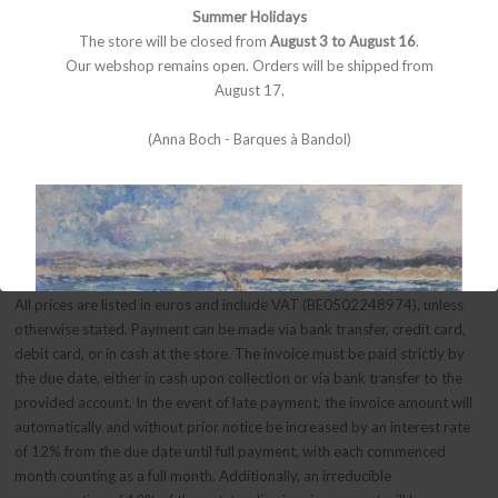
1. Applicability
Summer Holidays
These general terms and conditions apply to all offers, orders, and
The store will be closed from
August 3 to August 16
.
agreements with Mia & Moi, located at Wijngaardstraat 21, 2000
Our webshop remains open. Orders will be shipped from
Antwerp, Belgium. By signing a quotation, verbal agreement, email
August 17.
confirmation, order form, or by accepting a delivery or invoice, the
buyer explicitly and exclusively agrees to these terms and conditions.
(Anna Boch - Barques à Bandol)
2. Product Information
All jewelry is handcrafted and may exhibit slight variations in color,
shape, and finish. Mia & Moi guarantees the quality and authenticity of
the materials used.
3. Prices and Payment
All prices are listed in euros and include VAT (BE0502248974), unless
otherwise stated. Payment can be made via bank transfer, credit card,
debit card, or in cash at the store. The invoice must be paid strictly by
the due date, either in cash upon collection or via bank transfer to the
provided account. In the event of late payment, the invoice amount will
automatically and without prior notice be increased by an interest rate
of 12% from the due date until full payment, with each commenced
month counting as a full month. Additionally, an irreducible