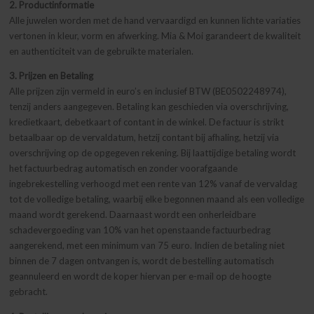
2. Productinformatie
Alle juwelen worden met de hand vervaardigd en kunnen lichte variaties
vertonen in kleur, vorm en afwerking. Mia & Moi garandeert de kwaliteit
en authenticiteit van de gebruikte materialen.
3. Prijzen en Betaling
Alle prijzen zijn vermeld in euro’s en inclusief BTW (BE0502248974),
tenzij anders aangegeven. Betaling kan geschieden via overschrijving,
kredietkaart, debetkaart of contant in de winkel. De factuur is strikt
betaalbaar op de vervaldatum, hetzij contant bij afhaling, hetzij via
overschrijving op de opgegeven rekening. Bij laattijdige betaling wordt
het factuurbedrag automatisch en zonder voorafgaande
ingebrekestelling verhoogd met een rente van 12% vanaf de vervaldag
tot de volledige betaling, waarbij elke begonnen maand als een volledige
maand wordt gerekend. Daarnaast wordt een onherleidbare
schadevergoeding van 10% van het openstaande factuurbedrag
aangerekend, met een minimum van 75 euro. Indien de betaling niet
binnen de 7 dagen ontvangen is, wordt de bestelling automatisch
geannuleerd en wordt de koper hiervan per e-mail op de hoogte
gebracht.