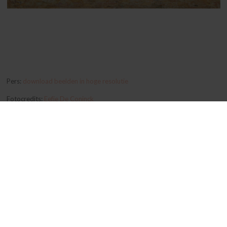
Pers:
download beelden in hoge resolutie
Fotocredits:
Eefje De Coninck
MATERIAAL & ONDERHOUD
INFO WEBSHOP
ALGEMENE VERKOOPSVOORWAARDEN