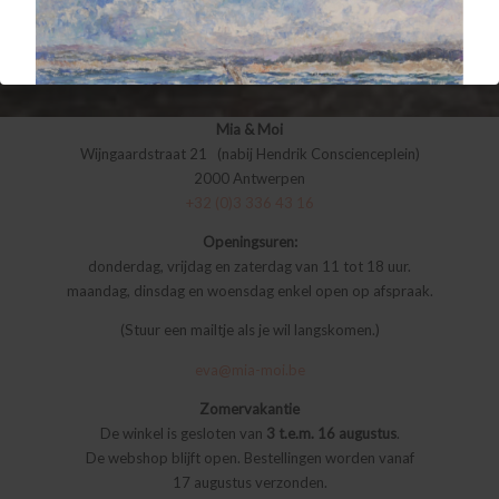
Mia & Moi
Wijngaardstraat 21 (nabij Hendrik Conscienceplein)
2000 Antwerpen
+32 (0)3 336 43 16
Openingsuren:
donderdag, vrijdag en zaterdag van 11 tot 18 uur.
maandag, dinsdag en woensdag enkel open op afspraak.
(Stuur een mailtje als je wil langskomen.)
eva@mia-moi.be
Zomervakantie
De winkel is gesloten van
3 t.e.m. 16 augustus
.
De webshop blijft open. Bestellingen worden vanaf
17 augustus verzonden.