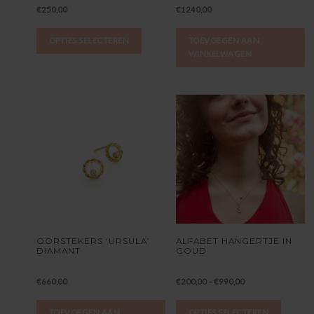
€
250,00
€
1240,00
OPTIES SELECTEREN
TOEVOEGEN AAN
WINKELWAGEN
OORSTEKERS ‘URSULA’
ALFABET HANGERTJE IN
DIAMANT
GOUD
€
660,00
€
200,00
–
€
990,00
TOEVOEGEN AAN
OPTIES SELECTEREN