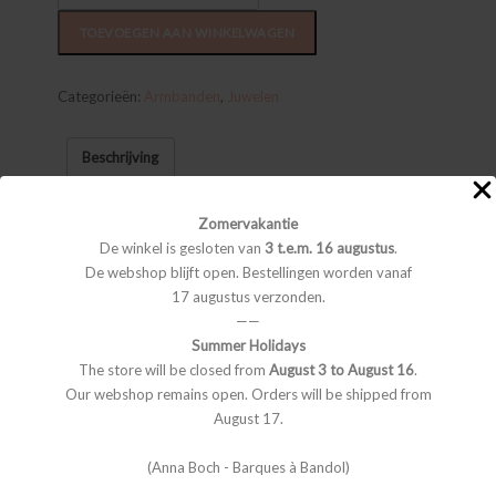
‘Blossom’
aantal
TOEVOEGEN AAN WINKELWAGEN
Categorieën:
Armbanden
,
Juwelen
Beschrijving
BESCHRIJVING
Zomervakantie
De winkel is gesloten van
3 t.e.m. 16 augustus
.
De armbanden hebben een lengte van 16 cm, aanpasbaar met
De webshop blijft open. Bestellingen worden vanaf
een verlengstukje tot 19 cm.
17 augustus verzonden.
Liever een andere maat of ander materiaal? Vragen over dit
——
product? Stuur ons een e-mail met vermelding van productcode
Summer Holidays
AS1202
The store will be closed from
August 3 to August 16
.
Our webshop remains open. Orders will be shipped from
Juwelen in goud zijn steeds in nabestelling te verkrijgen. De
August 17.
levertermijn hiervoor is 2 weken.
(Anna Boch - Barques à Bandol)
Al onze stukken worden met liefde en met de hand gemaakt in
het atelier in Antwerpen. We werken steeds met natuurlijke