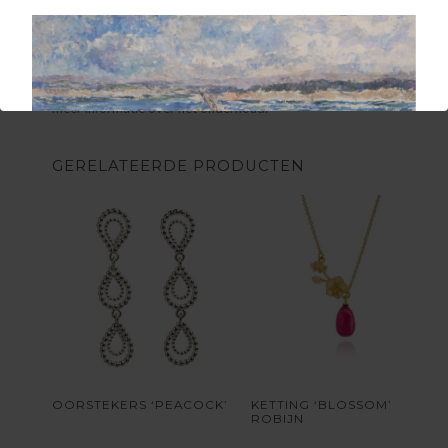
materialen en edelstenen van de beste kwaliteit. Kleine
kleurnuances zijn altijd mogelijk.
De juwelen worden vervaardigd uit zilver 925 of 18 karaat goud.
Om zo lang mogelijk van je juweel te kunnen genieten, vind je
hier
meer informatie over het onderhoud.
GERELATEERDE PRODUCTEN
OORSTEKERS ‘PEACOCK’
KETTING ‘BLOSSOM’
ROBIJN