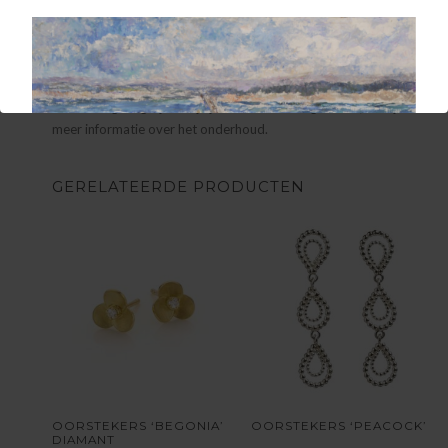
het atelier in Antwerpen. We werken steeds met natuurlijke
materialen en edelstenen van de beste kwaliteit. Kleine
kleurnuances zijn altijd mogelijk.
De juwelen worden vervaardigd uit zilver 925 of 18 karaat goud.
Om zo lang mogelijk van je juweel te kunnen genieten, vind je
hier
meer informatie over het onderhoud.
GERELATEERDE PRODUCTEN
OORSTEKERS ‘BEGONIA’
OORSTEKERS ‘PEACOCK’
DIAMANT