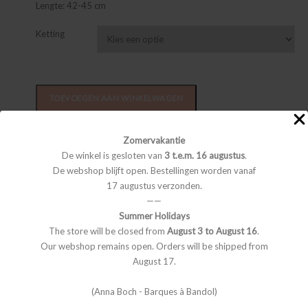
Lengte: 42-45 cm
Ketting
TOEVOEGEN AAN WINKELWAGEN
Categorieën:
Halskettingen
,
Juwelen
Zomervakantie
De winkel is gesloten van
3 t.e.m. 16 augustus
.
De webshop blijft open. Bestellingen worden vanaf
Beschrijving
Extra informatie
17 augustus verzonden.
——
BESCHRIJVING
Summer Holidays
The store will be closed from
August 3 to August 16
.
De kettingen hebben een standaard lengte van 42 cm of 45 cm.
Our webshop remains open. Orders will be shipped from
Liever een andere maat of ander materiaal? Vragen over dit
August 17.
product? Stuur ons een e-mail met vermelding van productcode
#KW1101
(Anna Boch - Barques à Bandol)
Al onze stukken worden met liefde en met de hand gemaakt in