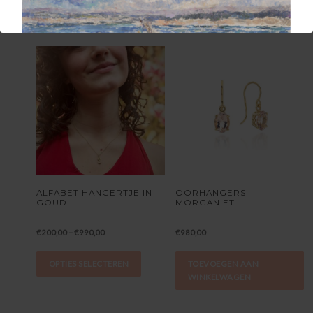
GERELATEERDE PRODUCTEN
ALFABET HANGERTJE IN
OORHANGERS
GOUD
MORGANIET
€
200,00
–
€
990,00
€
980,00
OPTIES SELECTEREN
TOEVOEGEN AAN
WINKELWAGEN